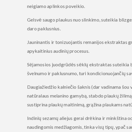
neigiamo aplinkos poveikio.
Gelsvė
saugo plaukus nuo slinkimo, suteikia blizge
daro paklusnius.
Jauninantis ir tonizuojantis
remanijos ekstraktas
gr
apykaitinius audinių procesus.
Sėjamosios juodgrūdės sėklų ekstraktas
suteikia b
švelnumo ir paklusnumo, turi kondicionuojančių sa
Daugiažiedžio kalniečio šaknis
(dar vadinama šou v
natūralaus melanino gamybą, stabdo plaukų žilimą
sustiprina plaukų maitinimą, grąžina plaukams natū
Indinių sezamų aliejus
gerai drėkina ir minkština od
naudingomis medžiagomis, tinka visų tipų, ypač sau