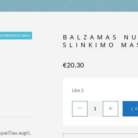
BALZAMAS N
EKOMENDUOJAMA
SLINKIMO MA
€
20.30
Liko 5
Į 
sparčiau augti,