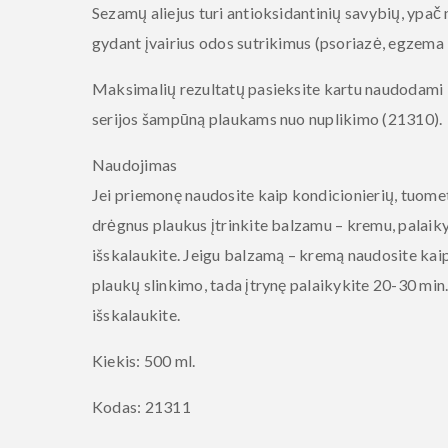
Sezamų aliejus turi antioksidantinių savybių, ypač
gydant įvairius odos sutrikimus (psoriazė, egzema i
Maksimalių rezultatų pasieksite kartu naudodami
serijos
šampūną plaukams nuo nuplikimo
(21310).
Naudojimas
Jei priemonę naudosite kaip kondicionierių, tuomet
drėgnus plaukus įtrinkite balzamu – kremu, palaikyk
išskalaukite. Jeigu balzamą – kremą naudosite ka
plaukų slinkimo, tada įtrynę palaikykite 20-30 min. 
išskalaukite.
Kiekis: 500 ml.
Kodas: 21311