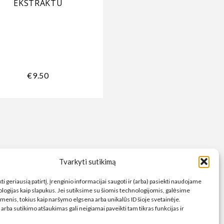
EKSTRAKTU
ŠAMPŪNAS
€
9.50
€
18.00
DRAUGAUKIME
Tvarkyti sutikimą
ti geriausią patirtį, įrenginio informacijai saugoti ir (arba) pasiekti naudojame
ologijas kaip slapukus. Jei sutiksime su šiomis technologijomis, galėsime
menis, tokius kaip naršymo elgsena arba unikalūs ID šioje svetainėje.
rba sutikimo atšaukimas gali neigiamai paveikti tam tikras funkcijas ir