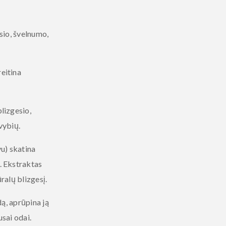
sio, švelnumo,
eitina
lizgesio,
vybių.
u) skatina
. Ekstraktas
ralų blizgesį.
ą, aprūpina ją
sai odai.