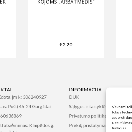
ER
KOJOMS „ARBATMEDIS“
€
2.20
KTAI
INFORMACIJA
dota, įm k: 306240927
DUK
sas: Pušų 46-24 Gargždai
Sąlygos ir taisyklės
Siekdami teik
tokias techn
060636869
Privatumo politika
apdoroti duo
Nesutikimas a
ų atsiėmimas: Klaipėdos g.
Prekių pristatymas
funkcijas.