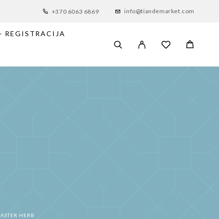
info@tiandemarket.com
+370 6063 6869
– REGISTRACIJA
Ė
MASTER HERB