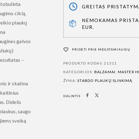
atobulinta
GREITAS PRISTATYMA
ugimo ciklą.
NEMOKAMAS PRISTA
veikio plaukų
EUR.
ina
saugines galvos
aliukų)
PRIDĖTI PRIE MĖGSTAMIAUSIŲ
Rezultatas –
PRODUKTO KODAS:
21311
KATEGORIJOS:
BALZAMAI
,
MASTER HE
ŽYMA:
STABDO PLAUKŲ SLINKIMĄ
is ir skatina
kaitinius
DALINTIS
s. Didelis
plaukus, saugo
jiems sveiką