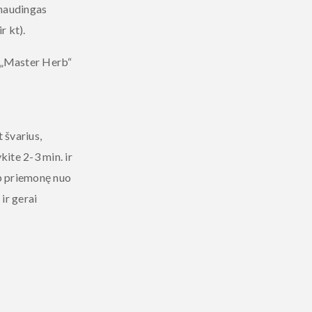
 naudingas
r kt).
 „Master Herb“
 švarius,
ite 2-3 min. ir
ip priemonę nuo
ir gerai