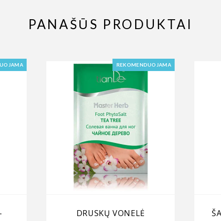
PANAŠŪS PRODUKTAI
UOJAMA
REKOMENDUOJAMA
-
DRUSKŲ VONELĖ
Š