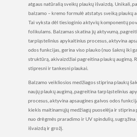
atgaus natūralią sveikų plaukų išvaizdą. Unikali, p
balzamo – kremo formulė atstatys sveiką plaukų a
Tai vyksta dėl tiesioginio aktyvių komponentų po
folikulams. Balzamas skatina jų aktyvumą, pagreit
tarpląstelinius apykaitinius procesus, aktyvina ap
odos funkcijas, gerina viso plauko (nuo šaknų iki g
struktūrą, akivaizdžiai pagreitina plaukų augimą. 
stipresni ir tankesni plaukai.
Balzamo veikliosios medžiagos stiprina plaukų šakn
naujų plaukų augimą, pagreitina tarpląstelinius apy
procesus, aktyvina apsaugines galvos odos funkcija
kiekis maitinamųjų medžiagų puoselėja ir stiprina 
nuo drėgmės praradimo ir UV spindulių, sugrąžina 
išvaizdą ir grožį.