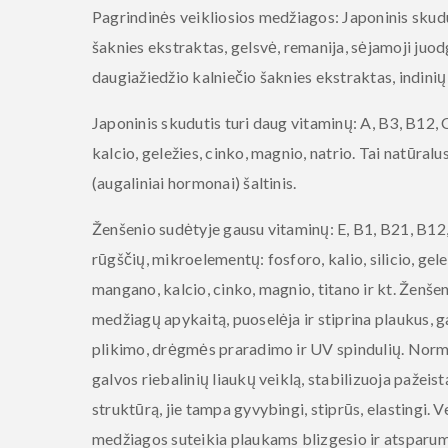
Pagrindinės veikliosios medžiagos
: Japoninis skud
šaknies ekstraktas, gelsvė, remanija, sėjamoji juo
daugiažiedžio kalniečio šaknies ekstraktas, indinių
Japoninis skudutis
turi daug vitaminų: A, B3, B12, C
kalcio, geležies, cinko, magnio, natrio. Tai natūral
(augaliniai hormonai) šaltinis.
Ženšenio
sudėtyje gausu vitaminų: E, B1, B21, B12, 
rūgščių, mikroelementų: fosforo, kalio, silicio, gelež
mangano, kalcio, cinko, magnio, titano ir kt. Ženšen
medžiagų apykaitą, puoselėja ir stiprina plaukus, g
plikimo, drėgmės praradimo ir UV spindulių. Norm
galvos riebalinių liaukų veiklą, stabilizuoja pažeis
struktūrą, jie tampa gyvybingi, stiprūs, elastingi. V
medžiagos suteikia plaukams blizgesio ir atsparu