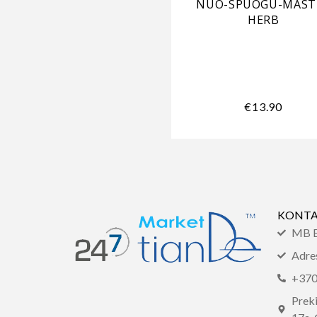
NUO-SPUOGU-MAST
HERB
€
13.90
KONTA
MB E
Adre
+37
Preki