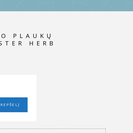
UO PLAUKŲ
STER HERB
KREPŠELĮ