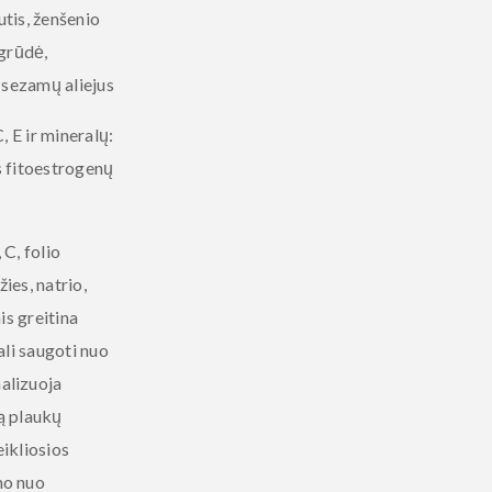
utis, ženšenio
dgrūdė,
 sezamų aliejus
, E ir mineralų:
us fitoestrogenų
C, folio
ies, natrio,
is greitina
ali saugoti nuo
alizuoja
tą plaukų
eikliosios
mo nuo