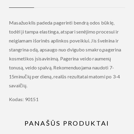
Masažuoklis padeda pagerinti bendrą odos būklę,
todėl ji tampa elastinga, atspari senėjimo procesui ir
neigiamam išorinės aplinkos poveikiui. Jis švelnina ir
stangrina odą, apsaugo nuo dvigubo smakro,pagerina
kosmetikos įsisavinimą. Pagerina veido raumenų
tonusą, veido spalvą. Rekomenduojama naudoti 7-
15minučių per dieną, realūs rezultatai matomi po 3-4
savaičių.
Kodas: 90151
PANAŠŪS PRODUKTAI