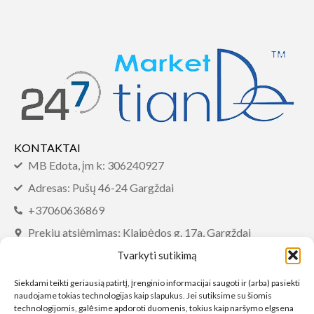
KONTAKTAI
MB Edota, įm k: 306240927
Adresas: Pušų 46-24 Gargždai
+37060636869
Prekių atsiėmimas: Klaipėdos g. 17a, Gargždai
info@tiandemarket.com
Tvarkyti sutikimą
INFORMACIJA
Siekdami teikti geriausią patirtį, įrenginio informacijai saugoti ir (arba) pasiekti
naudojame tokias technologijas kaip slapukus. Jei sutiksime su šiomis
DUK
technologijomis, galėsime apdoroti duomenis, tokius kaip naršymo elgsena