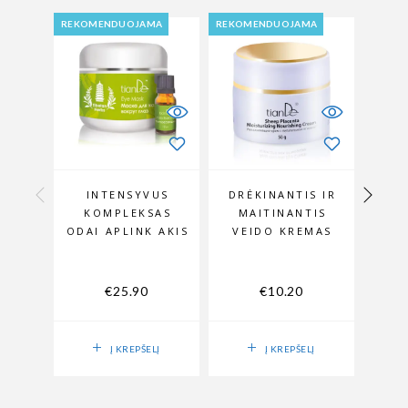
REKOMENDUOJAMA
REKOMENDUOJAMA
REKOM
INTENSYVUS
DRĖKINANTIS IR
LIF
KOMPLEKSAS
MAITINANTIS
AK
ODAI APLINK AKIS
VEIDO KREMAS
€
25.90
€
10.20
Į KREPŠELĮ
Į KREPŠELĮ