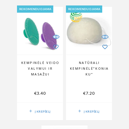
REKOMENDUOJAMA
REKOMENDUOJAMA
KEMPINĖLĖ VEIDO
NATŪRALI
VALYMUI IR
KEMPINĖLĖ”KONIA
MASAŽUI
KU”
€
3.40
€
7.20
Į KREPŠELĮ
Į KREPŠELĮ