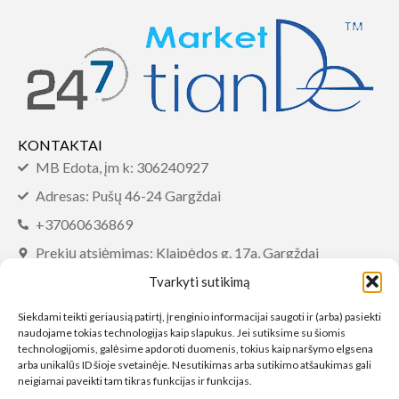
KONTAKTAI
MB Edota, įm k: 306240927
Adresas: Pušų 46-24 Gargždai
+37060636869
Prekių atsiėmimas: Klaipėdos g. 17a, Gargždai
info@tiandemarket.com
Tvarkyti sutikimą
INFORMACIJA
Siekdami teikti geriausią patirtį, įrenginio informacijai saugoti ir (arba) pasiekti
naudojame tokias technologijas kaip slapukus. Jei sutiksime su šiomis
DUK
technologijomis, galėsime apdoroti duomenis, tokius kaip naršymo elgsena
arba unikalūs ID šioje svetainėje. Nesutikimas arba sutikimo atšaukimas gali
Sąlygos ir taisyklės
neigiamai paveikti tam tikras funkcijas ir funkcijas.
Privatumo politika