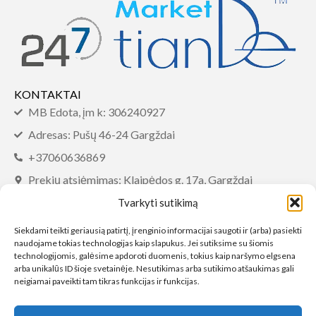
KONTAKTAI
MB Edota, įm k: 306240927
Adresas: Pušų 46-24 Gargždai
+37060636869
Prekių atsiėmimas: Klaipėdos g. 17a, Gargždai
info@tiandemarket.com
Tvarkyti sutikimą
INFORMACIJA
Siekdami teikti geriausią patirtį, įrenginio informacijai saugoti ir (arba) pasiekti
naudojame tokias technologijas kaip slapukus. Jei sutiksime su šiomis
DUK
technologijomis, galėsime apdoroti duomenis, tokius kaip naršymo elgsena
arba unikalūs ID šioje svetainėje. Nesutikimas arba sutikimo atšaukimas gali
Sąlygos ir taisyklės
neigiamai paveikti tam tikras funkcijas ir funkcijas.
Privatumo politika
Prekių pristatymas