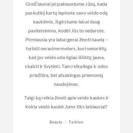
Greičiausiai jei paklaustume Jūsų, kada
paskutinį kartą lepinote savo veido odą
kaukėmis, išgirstume labai daug
pasiteisinimo, kodėl Jūs to nedarote.
Pirmiausia yra labai gerai žinoti naudą –
turbūt nerasime moters, kuri nenorėtų,
kad jos veido oda ilgiau išliktų jauna,
skaisti ir švytinti. Tam reikalinga ir odos
priežiūra, bei atsakingas priemonių
naudojimas.
Taigi ką reikia žinoti apie veido kaukes ir
kokia veido kaukė Jums tiks labiausiai?
Beauty
Fashion