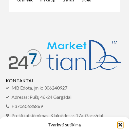
KONTAKTAI
MB Edota, įm k: 306240927
Adresas: Pušų 46-24 Gargždai
+37060636869
Prekių atsiėmimas: Klaipėdos g. 17a, Gargždai
info@tiandemarket.com
Tvarkyti sutikimą