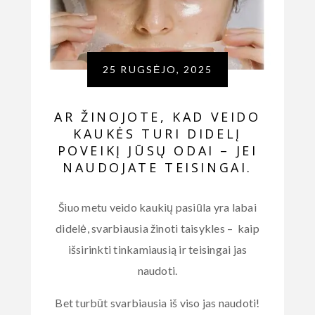
25 RUGSĖJO, 2025
AR ŽINOJOTE, KAD VEIDO
KAUKĖS TURI DIDELĮ
POVEIKĮ JŪSŲ ODAI – JEI
NAUDOJATE TEISINGAI.
Šiuo metu veido kaukių pasiūla yra labai
didelė, svarbiausia žinoti taisykles – kaip
išsirinkti tinkamiausią ir teisingai jas
naudoti.
Bet turbūt svarbiausia iš viso jas naudoti!