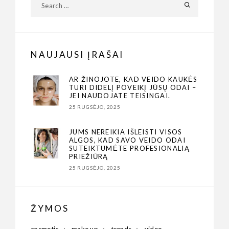
NAUJAUSI ĮRAŠAI
AR ŽINOJOTE, KAD VEIDO KAUKĖS
TURI DIDELĮ POVEIKĮ JŪSŲ ODAI –
JEI NAUDOJATE TEISINGAI.
25 RUGSĖJO, 2025
JUMS NEREIKIA IŠLEISTI VISOS
ALGOS, KAD SAVO VEIDO ODAI
SUTEIKTUMĖTE PROFESIONALIĄ
PRIEŽIŪRĄ
25 RUGSĖJO, 2025
ŽYMOS
cosmetic
make up
trends
video