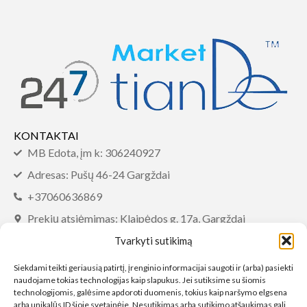
KONTAKTAI
MB Edota, įm k: 306240927
Adresas: Pušų 46-24 Gargždai
+37060636869
Prekių atsiėmimas: Klaipėdos g. 17a, Gargždai
info@tiandemarket.com
Tvarkyti sutikimą
INFORMACIJA
Siekdami teikti geriausią patirtį, įrenginio informacijai saugoti ir (arba) pasiekti
naudojame tokias technologijas kaip slapukus. Jei sutiksime su šiomis
DUK
technologijomis, galėsime apdoroti duomenis, tokius kaip naršymo elgsena
arba unikalūs ID šioje svetainėje. Nesutikimas arba sutikimo atšaukimas gali
Sąlygos ir taisyklės