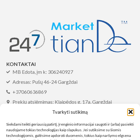
KONTAKTAI
MB Edota, įm k: 306240927
Adresas: Pušų 46-24 Gargždai
+37060636869
Prekių atsiėmimas: Klaipėdos g. 17a, Gargždai
info@tiandemarket.com
Tvarkyti sutikimą
INFORMACIJA
Siekdami teikti geriausią patirtį, įrenginio informacijai saugoti ir (arba) pasiekti
naudojame tokias technologijas kaip slapukus. Jei sutiksime su šiomis
DUK
technologijomis, galėsime apdoroti duomenis, tokius kaip naršymo elgsena