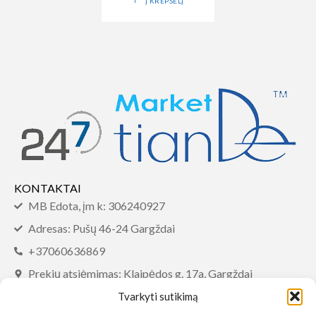
Į KREPŠELĮ
KONTAKTAI
MB Edota, įm k: 306240927
Adresas: Pušų 46-24 Gargždai
+37060636869
Prekių atsiėmimas: Klaipėdos g. 17a, Gargždai
info@tiandemarket.com
Tvarkyti sutikimą