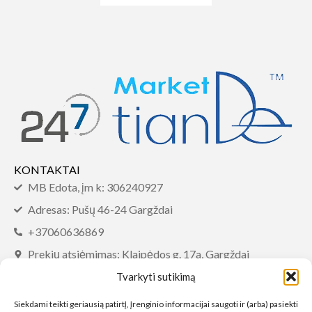
KONTAKTAI
MB Edota, įm k: 306240927
Adresas: Pušų 46-24 Gargždai
+37060636869
Prekių atsiėmimas: Klaipėdos g. 17a, Gargždai
info@tiandemarket.com
Tvarkyti sutikimą
INFORMACIJA
Siekdami teikti geriausią patirtį, įrenginio informacijai saugoti ir (arba) pasiekti